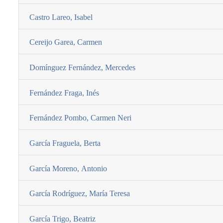
Castro Lareo, Isabel
Cereijo Garea, Carmen
Domí­nguez Fernández, Mercedes
Fernández Fraga, Inés
Fernández Pombo, Carmen Neri
Garcí­a Fraguela, Berta
Garcí­a Moreno, Antonio
Garcí­a Rodrí­guez, Marí­a Teresa
Garcí­a Trigo, Beatriz