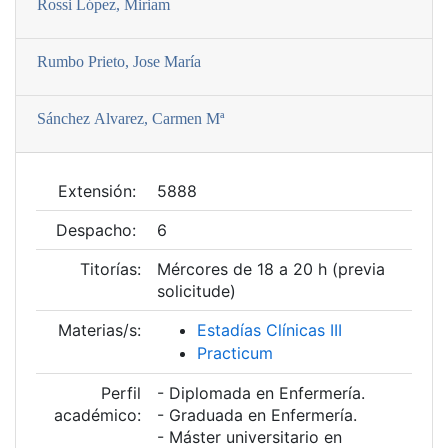
Rossi López, Miriam
Rumbo Prieto, Jose Marí­a
Sánchez Alvarez, Carmen Mª
Extensión:
5888
Despacho:
6
Titorías:
Mércores de 18 a 20 h (previa
solicitude)
Materias/s:
Estadí­as Clí­nicas III
Practicum
Perfil
- Diplomada en Enfermería.
académico:
- Graduada en Enfermería.
- Máster universitario en